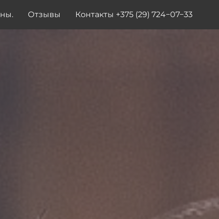
ены.
Отзывы
Контакты +375 (29) 724−07−33